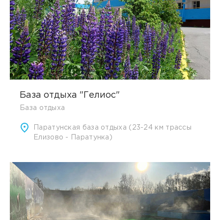
База отдыха "Гелиос"
База отдыха
Паратунская база отдыха (23-24 км трассы
Елизово - Паратунка)