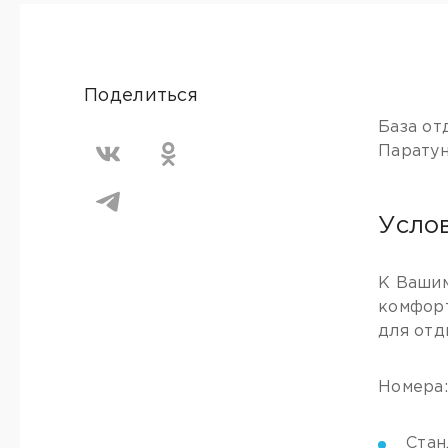
Поделиться
База от
Паратун
Усло
К Вашим
комфорт
для отд
Номера
Стан