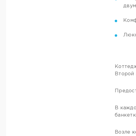
двум
Комф
Люкс
Коттедж
Второй 
Предост
В каждо
банкетк
Возле к