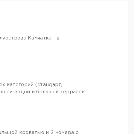
луострова Камчатка - в
х категорий (стандарт,
льной водой и большой террасой
.
ольшой кроватью и 2 номера с