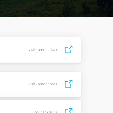
visitkamchatka.ru
visitkamchatka.ru
tourism.gov.ru