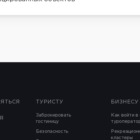
НЯТЬСЯ
ТУРИСТУ
БИЗНЕСУ
Забронировать
Как войти в
Я
гостиницу
туроперато
Безопасность
Рекреацион
кластеры