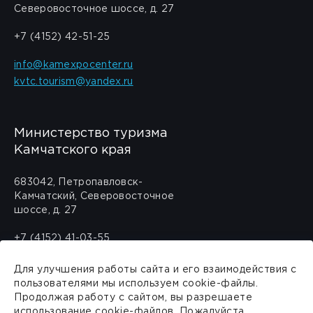
Северовосточное шоссе, д. 27
+7 (4152) 42-51-25
info@kamexpocenter.ru
kvtc.tourism@yandex.ru
Министерство туризма
Камчатского края
683042, Петропавловск-
Камчатский, Северовосточное
шоссе, д. 27
+7 (4152) 41-03-55
travel@kamgov.ru
Для улучшения работы сайта и его взаимодействия с
пользователями мы используем cookie-файлы.
Политика обработки персональных
Продолжая работу с сайтом, вы разрешаете
данных
использование cookie-файлов. Пожалуйста,