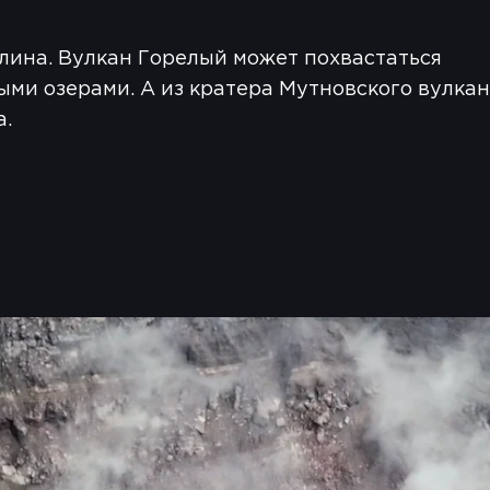
лина. Вулкан Горелый может похвастаться
ми озерами. А из кратера Мутновского вулка
а.