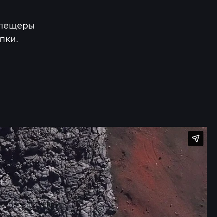
 пещеры
пки.