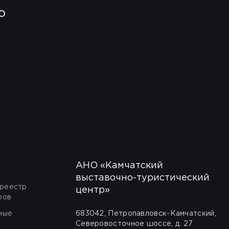
о
АНО «Камчатский
выставочно-туристический
 реестр
центр»
ров
ные
683042, Петропавловск-Камчатский,
Северовосточное шоссе, д. 27