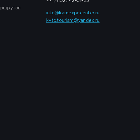
+7 (4152) 42-51-25
аршрутов
info@kamexpocenter.ru
kvtc.tourism@yandex.ru