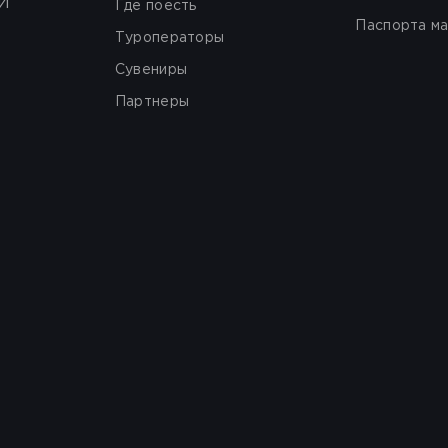
И
Где поесть
Паспорта м
Туроператоры
Сувениры
Партнеры