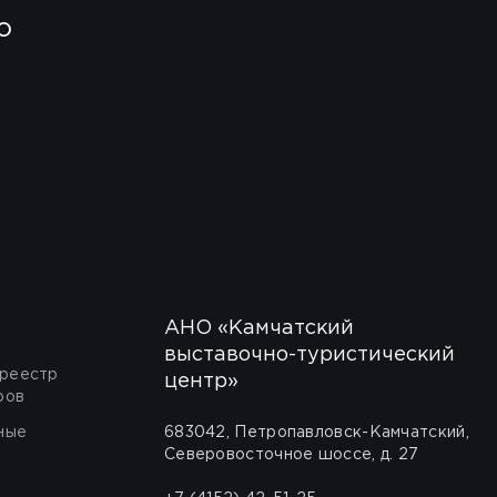
о
АНО «Камчатский
выставочно-туристический
 реестр
центр»
ров
ные
683042, Петропавловск-Камчатский,
Северовосточное шоссе, д. 27