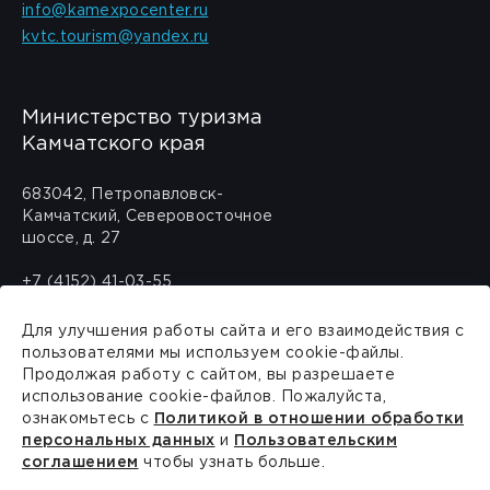
info@kamexpocenter.ru
kvtc.tourism@yandex.ru
Министерство туризма
Камчатского края
683042, Петропавловск-
Камчатский, Северовосточное
шоссе, д. 27
+7 (4152) 41-03-55
travel@kamgov.ru
Для улучшения работы сайта и его взаимодействия с
пользователями мы используем cookie-файлы.
Политика обработки персональных
Продолжая работу с сайтом, вы разрешаете
данных
использование cookie-файлов. Пожалуйста,
ознакомьтесь с
Политикой в отношении обработки
персональных данных
и
Пользовательским
соглашением
чтобы узнать больше.