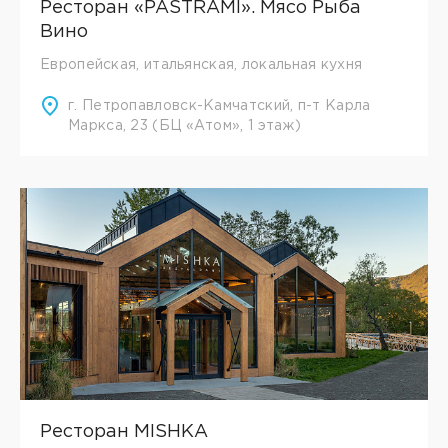
Ресторан «PASTRAMI». Мясо Рыба
Вино
Европейская, итальянская, локальная кухня
г. Петропавловск-Камчатский, п-т Карла
Маркса, 23 (БЦ «Атом», 1 этаж)
Ресторан MISHKA