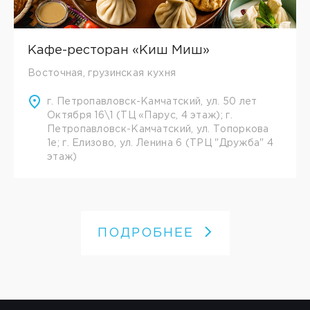
Кафе-ресторан «Киш Миш»
Восточная, грузинская кухня
г. Петропавловск-Камчатский, ул. 50 лет
Октября 16\1 (ТЦ «Парус, 4 этаж); г.
Петропавловск-Камчатский, ул. Топоркова
1е; г. Елизово, ул. Ленина 6 (ТРЦ "Дружба" 4
этаж)
ПОДРОБНЕЕ