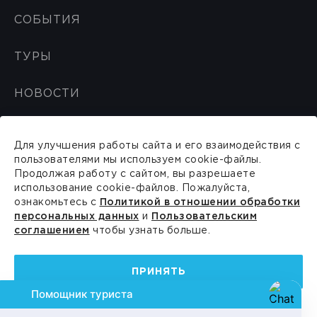
СОБЫТИЯ
ТУРЫ
НОВОСТИ
ТУРИСТУ
Для улучшения работы сайта и его взаимодействия с
пользователями мы используем cookie-файлы.
Забронировать
Продолжая работу с сайтом, вы разрешаете
гостиницу
использование cookie-файлов. Пожалуйста,
Безопасность
ознакомьтесь с
Политикой в отношении обработки
персональных данных
и
Пользовательским
Вопросы и ответы
соглашением
чтобы узнать больше.
Где поесть
Туроператоры
ПРИНЯТЬ
Сувениры
Партнеры