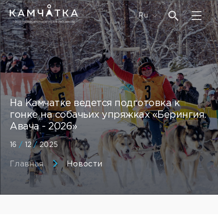
Ru
На Камчатке ведется подготовка к
гонке на собачьих упряжках «Берингия.
Авача - 2026»
16
/
12
/
2025
Главная
Новости