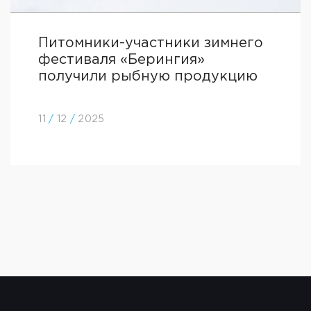
Питомники-участники зимнего
фестиваля «Берингия»
получили рыбную продукцию
11
/
12
/
2025