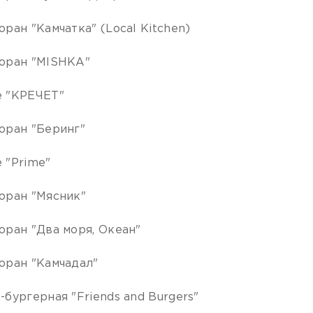
оран "Камчатка" (Local Kitchen)
оран "MISHKA"
 "КРЕЧЕТ"️
оран "Беринг"
 "Prime"
оран "Мясник"
оран "Два моря, Океан"
оран "Камчадал"
-бургерная "Friends and Burgers"