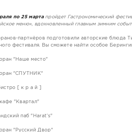
раля по 25 марта
пройдет Гастрономический фестив
йское меню», вдохновленный главным зимним событ
оранов-партнёров подготовили авторские блюда Т
ного фестиваля. Вы сможете найти особое Беринги
оран "Наше место"
оран "СПУТНИК"
истро [ к р а й ]
кафе "Квартал"
ндский паб "Harat’s"️
оран "Русский Двор"