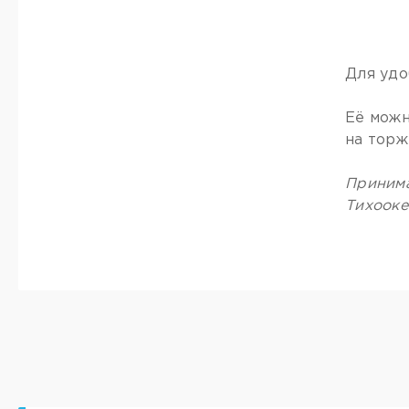
Для удо
Её можн
на торж
Принима
Тихооке