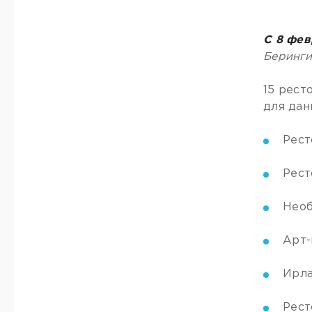
С 8 фев
Беринги
15 рест
для дан
Рест
Рест
Необ
Арт-
Ирла
Рест