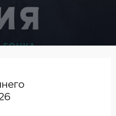
мнего
26