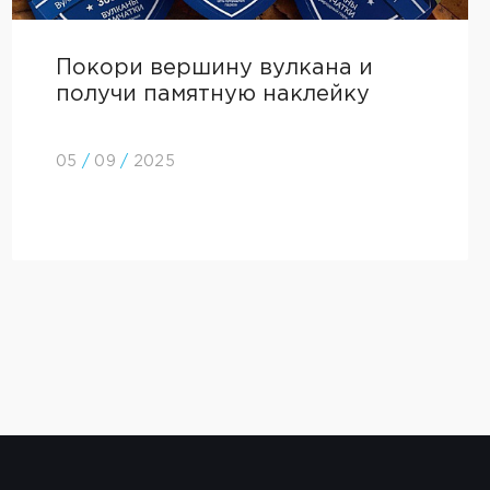
Покори вершину вулкана и
получи памятную наклейку
05
/
09
/
2025