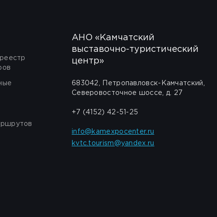
АНО «Камчатский
выставочно-туристический
 реестр
центр»
ров
ные
683042, Петропавловск-Камчатский,
Северовосточное шоссе, д. 27
+7 (4152) 42-51-25
аршрутов
info@kamexpocenter.ru
kvtc.tourism@yandex.ru