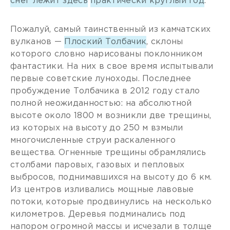
снег лежит здесь
практически круглый год
.
Пожалуй, самый таинственный из камчатских
вулканов —
Плоский Толбачик
, склоны
которого словно нарисованы поклонником
фантастики. На них в свое время испытывали
первые советские луноходы. Последнее
пробуждение Толбачика в 2012 году стало
полной неожиданностью: на абсолютной
высоте около 1800 м возникли две трещины,
из которых на высоту до 250 м взмыли
многочисленные струи раскаленного
вещества. Огненные трещины обрамлялись
столбами паровых, газовых и пепловых
выбросов, поднимавшихся на высоту до 6 км.
Из центров изливались мощные лавовые
потоки, которые продвинулись на несколько
километров. Деревья подминались под
напором огромной массы и исчезали в толще