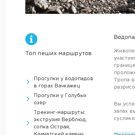
Водопа
Живопис
Топ пеших маршрутов
участие
границе
проложе
Прогулки у водопадов
Тропа в
в горах Вачкажец
разрисо
Прогулки у Голубых
озер
Вы успе
запах в
Трекинг-маршруты:
суслики
экструзия Верблюд,
сопка Острая,
Камчатский камень