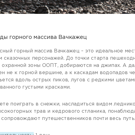
ды горного массива Вачкажец
ный горный массив Вачкажец – это идеальное мест
м сказочных персонажей. До точки старта пешеход
 охранной зоны ООПТ, добираются на джипах. А д
н не к горной вершине, а к каскадам водопадов че
ьется вдоль острых пиков, лугов с редкими цветами
ванного густыми красками.
ете поиграть в снежки, насладиться видом леднико
ысокогорных трав и кедрового стланика, понаблюда
 сопровождают путешественников почти весь путь