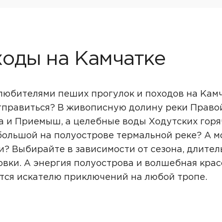
оды на Камчатке
любителями пеших прогулок и походов на Камч
тправиться? В живописную долину реки Правой
а и Приемыш, а целебные воды Ходутских горя
большой на полуострове термальной реке? А 
и? Выбирайте в зависимости от сезона, длите
овки. А энергия полуострова и волшебная кра
тся искателю приключений на любой тропе.