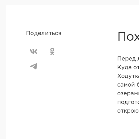
Поделиться
Пох
Перед 
Куда о
Ходутк
самой 
озерам
подгот
открою