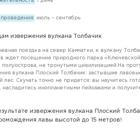
жительность:
1 день
 проведения:
июль – сентябрь
дам извержения вулкана Толбачик
евная поездка на север Камчатки, к вулкану Толбач
в ждет посещение природного парка «Ключевской
 полуострова, не тронутыми цивилизацией.На прог
ния вулкана Плоский Толбачик: застывшие лавовы
 лес. Скучать точно не придется: вы научитесь гот
, насладитесь инопланетными пейзажами и получит
езультате извержения вулкана Плоский Толб
ромождения лавы высотой до 15 метров!