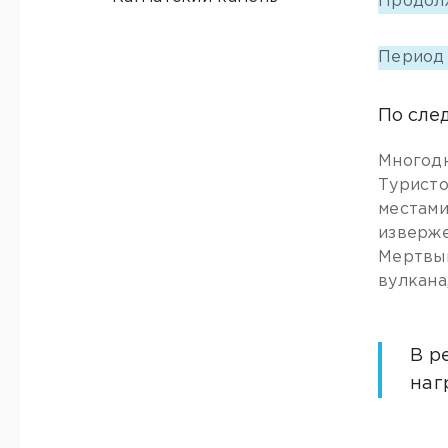
Продол
Период
По сле
Многодн
Туристо
местами
изверже
Мертвый
вулкана
В р
наг