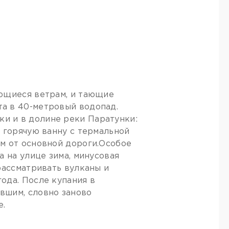
ающиеся ветрам, и тающие
а в 40-метровый водопад.
и и в долине реки Паратунки:
 горячую ванну с термальной
м от основной дороги.Особое
а на улице зима, минусовая
рассматривать вулканы и
ода. После купания в
вшим, словно заново
е.