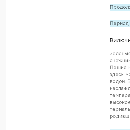
Продол
Период
Вилючи
Зеленые
снежник
Пешие н
здесь м
водой. 
наслажд
темпера
высокое
термаль
родивши