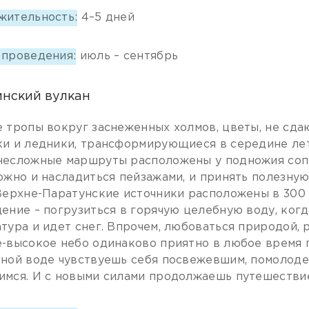
жительность:
4–5 дней
 проведения:
июль – сентябрь
нский вулкан
 тропы вокруг заснеженных холмов, цветы, не сд
и и ледники, трансформирующиеся в середине лет
есложные маршруты расположены у подножия сопк
ожно и насладиться пейзажами, и принять полезную
Верхне-Паратунские источники расположены в 300 
ение – погрузиться в горячую целебную воду, когд
тура и идет снег. Впрочем, любоваться природой, 
-высокое небо одинаково приятно в любое время г
ной воде чувствуешь себя посвежевшим, помолоде
мся. И с новыми силами продолжаешь путешестви