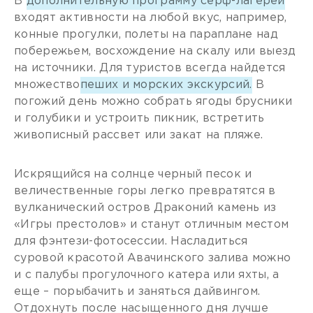
В
дополнительную программу серф-лагерей
входят активности на любой вкус, например,
конные прогулки, полеты на параплане над
побережьем, восхождение на скалу или выезд
на источники. Для туристов всегда найдется
множество
пеших и морских экскурсий.
В
погожий день можно собрать ягоды брусники
и голубики и устроить пикник, встретить
живописный рассвет или закат на пляже.
Искрящийся на солнце черный песок и
величественные горы легко превратятся в
вулканический остров Драконий камень из
«Игры престолов» и станут отличным местом
для фэнтези-фотосессии. Насладиться
суровой красотой Авачинского залива можно
и с палубы прогулочного катера или яхты, а
еще – порыбачить и заняться дайвингом.
Отдохнуть после насыщенного дня лучше