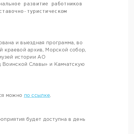
нальное развитие работников
ставочно-туристическом
вана и выездная программа, во
й краевой архив, Морской собор,
музей истории АО
д Воинской Славы» и Камчатскую
ься можно
по ссылке
.
оприятия будет доступна в день