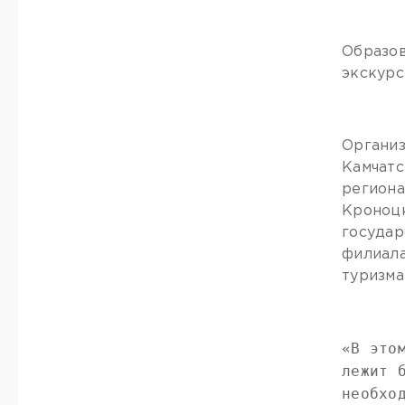
Образов
экскурс
Организ
Камчатс
региона
Кроноцк
государ
филиала
туризма
«В это
лежит 
необхо