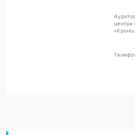
Аудитор
центра 
«Кроноц
Телефон