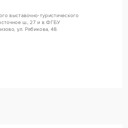
ого выставочно-туристического
сточное ш., 27 и в ФГБУ
зово, ул. Рябикова, 48.