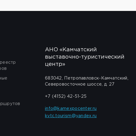
АНО «Камчатский
выставочно-туристический
 реестр
центр»
ров
ные
683042, Петропавловск-Камчатский,
Северовосточное шоссе, д. 27
+7 (4152) 42-51-25
аршрутов
info@kamexpocenter.ru
kvtc.tourism@yandex.ru