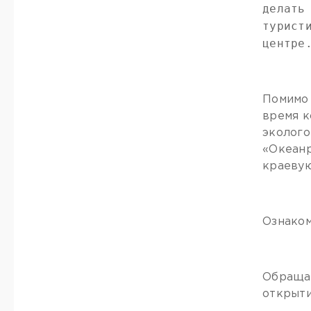
делать
турист
центре
Помимо 
время к
эколого
«Океанр
краевую
Ознаком
Обращае
открыти