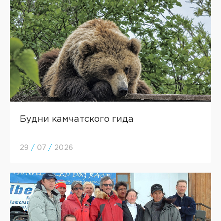
Будни камчатского гида
29
/
07
/
2026