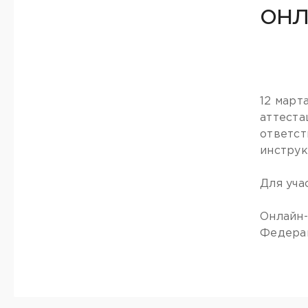
он
12 март
аттеста
ответст
инструк
Для уча
Онлайн-
Федерац