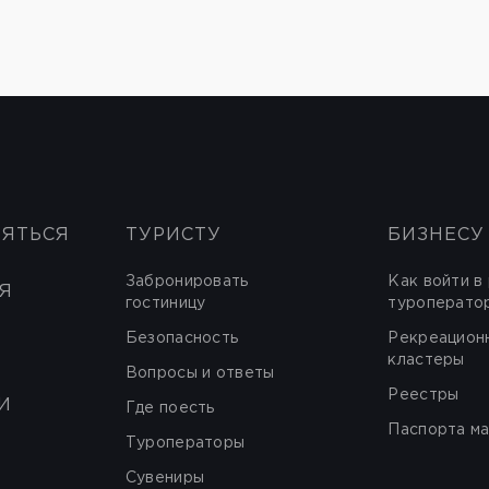
НЯТЬСЯ
ТУРИСТУ
БИЗНЕСУ
Забронировать
Как войти в
Я
гостиницу
туроперато
Безопасность
Рекреацион
кластеры
Вопросы и ответы
Реестры
И
Где поесть
Паспорта м
Туроператоры
Сувениры