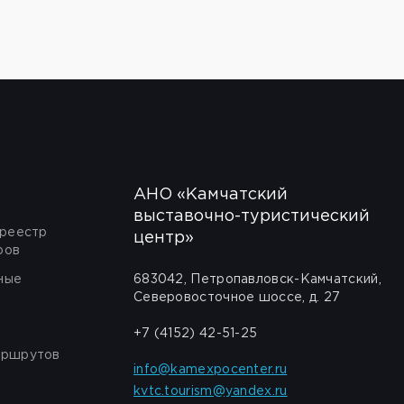
АНО «Камчатский
выставочно-туристический
 реестр
центр»
ров
ные
683042, Петропавловск-Камчатский,
Северовосточное шоссе, д. 27
+7 (4152) 42-51-25
аршрутов
info@kamexpocenter.ru
kvtc.tourism@yandex.ru