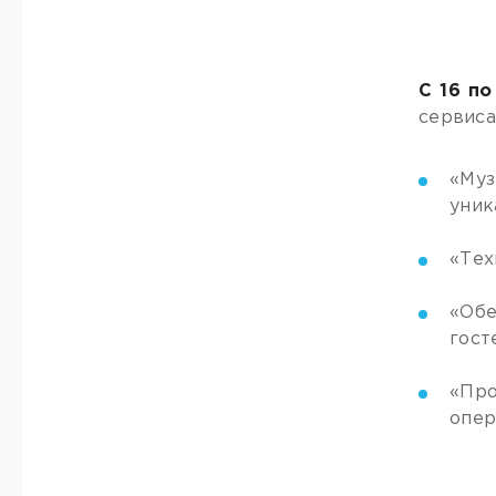
С 16 по
сервиса
«Муз
уник
«Тех
«Обе
гост
«Про
опер