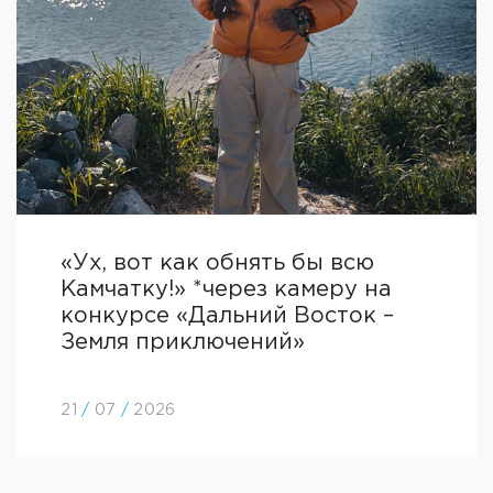
«Ух, вот как обнять бы всю
Камчатку!» *через камеру на
конкурсе «Дальний Восток –
Земля приключений»
21
/
07
/
2026