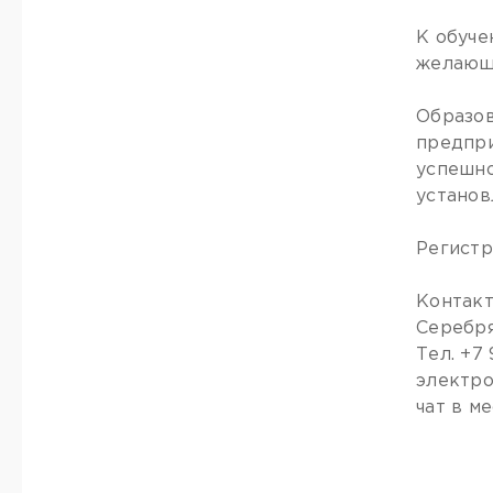
К обуче
желающи
Образов
предпри
успешно
установ
Регистр
Контакт
Серебр
Тел. +7 
электро
чат в м