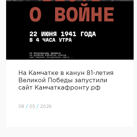
На Камчатке в канун 81-летия
Великой Победы запустили
сайт Камчаткафронту.рф
08
/
05
/
2026