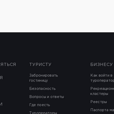
НЯТЬСЯ
ТУРИСТУ
БИЗНЕСУ
Забронировать
Как войти в
Я
гостиницу
туроперато
Безопасность
Рекреацион
кластеры
Вопросы и ответы
Реестры
И
Где поесть
Паспорта м
Туроператоры