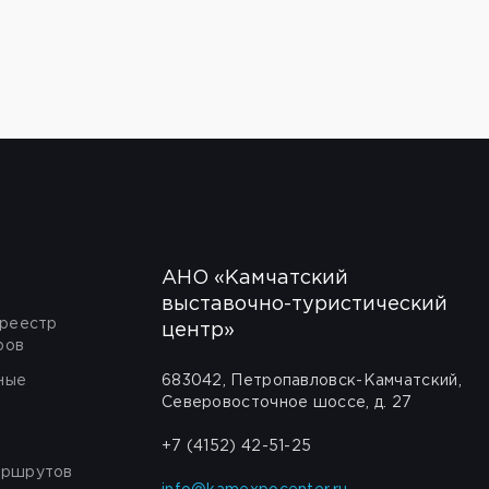
АНО «Камчатский
выставочно-туристический
 реестр
центр»
ров
ные
683042, Петропавловск-Камчатский,
Северовосточное шоссе, д. 27
+7 (4152) 42-51-25
аршрутов