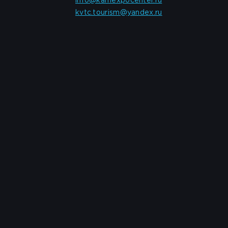
info@kamexpocenter.ru
kvtc.tourism@yandex.ru