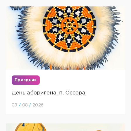
Праздник
День аборигена. п. Оссора
09
/
08
/
2026