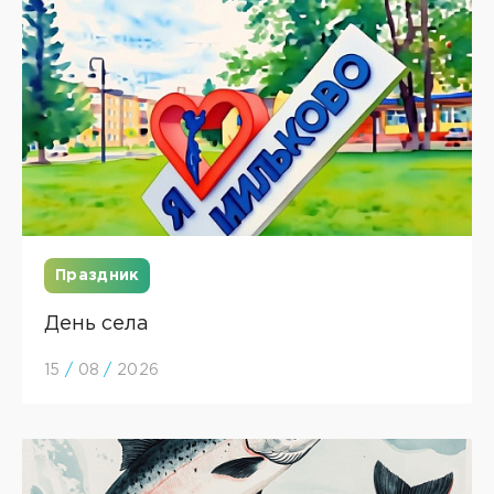
Праздник
День села
15
/
08
/
2026