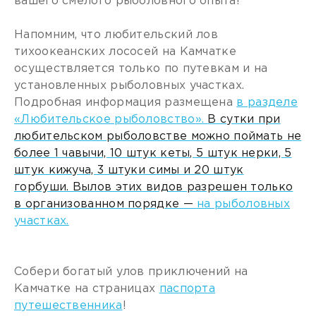
вашего смелого рыболовного опыта!
Напомним, что любительский лов
тихоокеанских лососей на Камчатке
осуществляется только по путевкам и на
установленных рыболовных участках.
Подробная информация размещена
в разделе
«Любительское рыболовство».
В сутки при
любительском рыболовстве можно поймать не
более 1 чавычи, 10 штук кеты, 5 штук нерки, 5
штук кижуча, 3 штуки симы и 20 штук
горбуши. Вылов этих видов разрешен только
в организованном порядке —
на рыболовных
участках.
Собери богатый улов приключений на
Камчатке на страницах
паспорта
путешественника
!