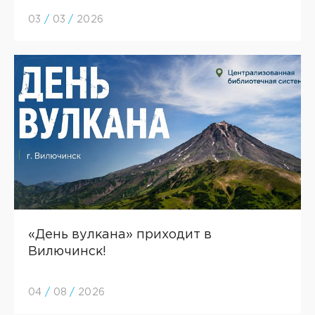
03
/
03
/
2026
«День вулкана» приходит в
Вилючинск!
04
/
08
/
2026