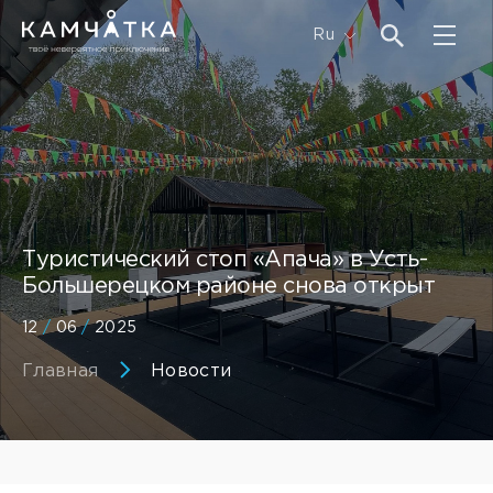
Ru
Туристический стоп «Апача» в Усть-
Большерецком районе снова открыт
12
/
06
/
2025
Главная
Новости