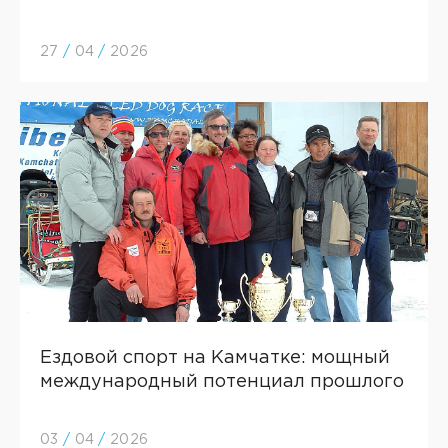
27
/
04
/
2026
Ездовой спорт на Камчатке: мощный
международный потенциал прошлого
03
/
04
/
2026