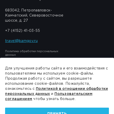
683042, Петропавловск-
Камчатский, Северовосточное
шоссе, д. 27
+7 (4152) 41-03-55
travel@kamgov.ru
Политика обработки персональных
данных
Для улучшения работы сайта и его взаимодействия с
пользователями мы используем cookie-файлы.
Продолжая работу с сайтом, вы разрешаете
Сделано в
PressPass
использование cookie-файлов. Пожалуйста,
ознакомьтесь с
Политикой в отношении обработки
персональных данных
и
Пользовательским
соглашением
чтобы узнать больше.
ПРИНЯТЬ