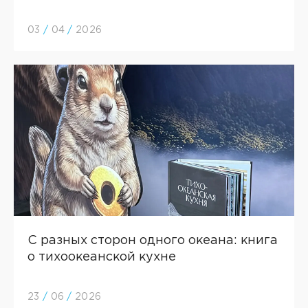
03
/
04
/
2026
C разных сторон одного океана: книга
о тихоокеанской кухне
23
/
06
/
2026