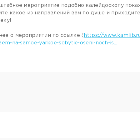
штабное мероприятие подобно калейдоскопу покаж
те какое из направлений вам по душе и приходите 
еку!
ее о мероприятии по ссылке (
https://www.kamlib.ru
aem-na-samoe-yarkoe-sobytie-oseni-noch-is...