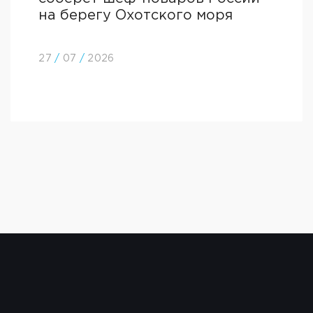
на берегу Охотского моря
27
/
07
/
2026