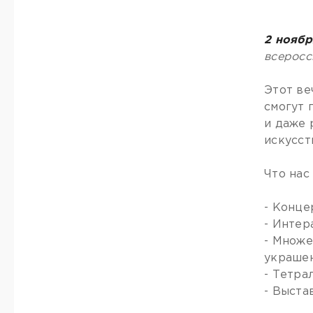
2 ноябр
всеросс
Этот ве
смогут 
и даже 
искусст
Что нас
- Конце
- Интер
- Множе
украше
- Тетра
- Выста