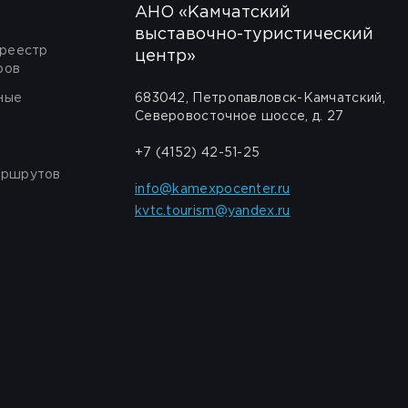
АНО «Камчатский
выставочно-туристический
 реестр
центр»
ров
ные
683042, Петропавловск-Камчатский,
Северовосточное шоссе, д. 27
+7 (4152) 42-51-25
аршрутов
info@kamexpocenter.ru
kvtc.tourism@yandex.ru