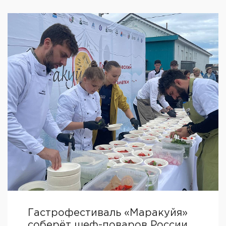
Гастрофестиваль «Маракуйя»
соберёт шеф-поваров России