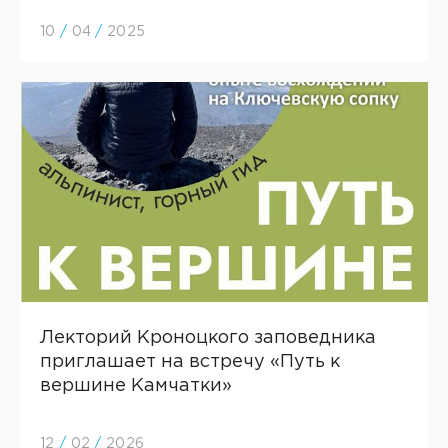
10
/
04
/
2025
Лекторий Кроноцкого заповедника
приглашает на встречу «Путь к
вершине Камчатки»
12
/
02
/
2026