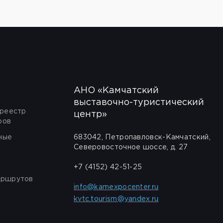
АНО «Камчатский
выставочно-туристический
 реестр
центр»
ров
ные
683042, Петропавловск-Камчатский,
Северовосточное шоссе, д. 27
+7 (4152) 42-51-25
аршрутов
info@kamexpocenter.ru
kvtc.tourism@yandex.ru