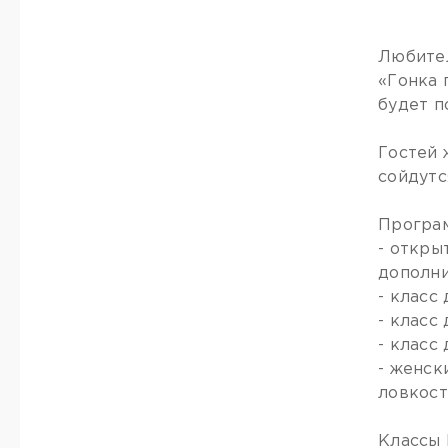
Любител
«Гонка 
будет п
Гостей 
сойдутс
Програм
- откры
дополни
- класс
- класс
- класс
- женск
ловкост
Классы 