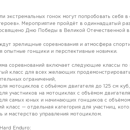
и экстремальных гонок могут попробовать себя в
героев». Мероприятие пройдёт в одиннадцатый раз
освящено Дню Победы в Великой Отечественной в
ждут зрелищные соревнования и атмосфера спорти
я опытные гонщики и перспективные новички.
ма соревнований включает следующие классы по м
тый класс для всех желающих продемонстрировать
тельных ограничений,
 для мотоциклов с объёмом двигателя до 125 см куб,
 для участников на мотоциклах с объёмом двигателя 
 для самых юных и начинающих гонщиков с объёмом 
ий класс — отдельная категория для участниц, кото
ь и мастерство управления мотоциклом.
Hard Enduro: