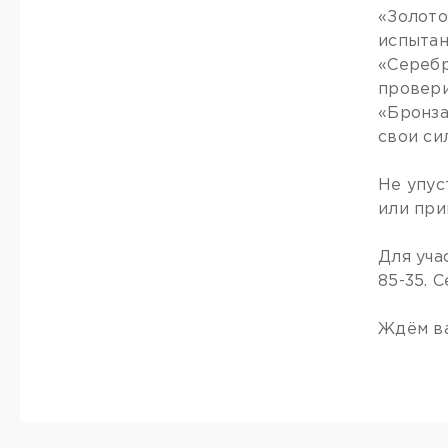
«Золото
испытан
«Серебр
провери
«Бронза
свои си
Не упус
или при
Для уча
85-35. С
Ждём ва