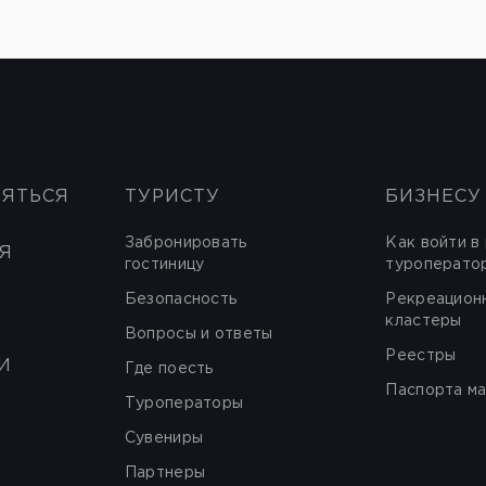
НЯТЬСЯ
ТУРИСТУ
БИЗНЕСУ
Забронировать
Как войти в
Я
гостиницу
туроперато
Безопасность
Рекреацион
кластеры
Вопросы и ответы
Реестры
И
Где поесть
Паспорта м
Туроператоры
Сувениры
Партнеры