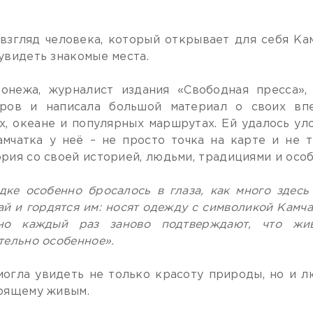
взгляд человека, который открывает для себя Кам
увидеть знакомые места.
онежа, журналист издания «Свободная пресса»,
тров и написала большой материал о своих впе
х, океане и популярных маршрутах. Ей удалось ул
амчатка у неё – не просто точка на карте и не 
рия со своей историей, людьми, традициями и осо
дке особенно бросалось в глаза, как много здес
ай и гордятся им: носят одежду с символикой Камча
но каждый раз заново подтверждают, что жив
тельно особенное».
огла увидеть не только красоту природы, но и л
оящему живым.