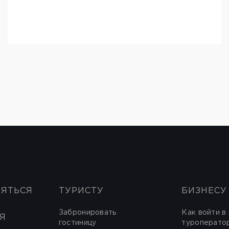
НЯТЬСЯ
ТУРИСТУ
БИЗНЕСУ
Забронировать
Как войти в
Я
гостиницу
туроперато