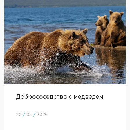
Добрососедство с медведем
20
/
05
/
2026