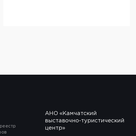
АНО «Камчатский
выставочно-туристический
 реестр
центр»
ров