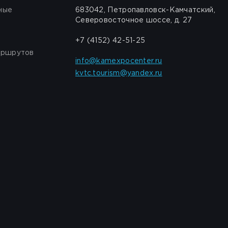
ные
683042, Петропавловск-Камчатский,
Северовосточное шоссе, д. 27
+7 (4152) 42-51-25
аршрутов
info@kamexpocenter.ru
kvtc.tourism@yandex.ru