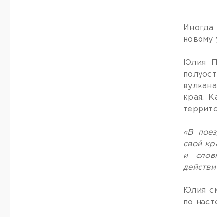
Иногда 
новому 
Юлия П
полуос
вулкана
края. К
террито
«В поез
свой кр
и слов
действи
Юлия см
по-наст