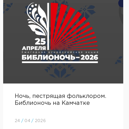
Ночь, пестрящая фольклором.
Библионочь на Камчатке
24
/
04
/
2026