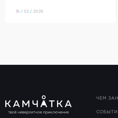
16
/
02
/
2026
ЧЕМ ЗА
СОБЫТИ