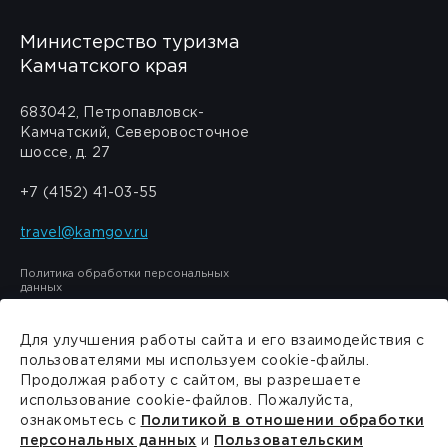
Министерство туризма
Камчатского края
683042, Петропавловск-
Камчатский, Северовосточное
шоссе, д. 27
+7 (4152) 41-03-55
travel@kamgov.ru
Политика обработки персональных
данных
Для улучшения работы сайта и его взаимодействия с
пользователями мы используем cookie-файлы.
Продолжая работу с сайтом, вы разрешаете
Сделано в
PressPass
использование cookie-файлов. Пожалуйста,
ознакомьтесь с
Политикой в отношении обработки
персональных данных
и
Пользовательским