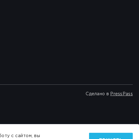
Сделано в
PressPass
оту с сайтом, вы