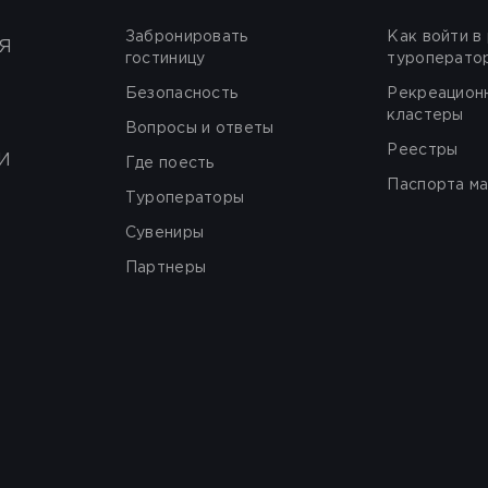
Забронировать
Как войти в
Я
гостиницу
туроперато
Безопасность
Рекреацион
кластеры
Вопросы и ответы
Реестры
И
Где поесть
Паспорта м
Туроператоры
Сувениры
Партнеры