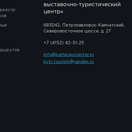
выставочно-туристический
 реестр
центр»
ров
ные
683042, Петропавловск-Камчатский,
Северовосточное шоссе, д. 27
+7 (4152) 42-51-25
аршрутов
info@kamexpocenter.ru
kvtc.tourism@yandex.ru