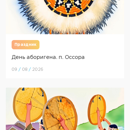
Праздник
День аборигена. п. Оссора
09
/
08
/
2026